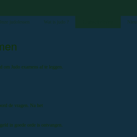
nze judolessen
Wat is judo ?
Clubactiviteiten
Nieu
amen
id om Judo examens af te leggen.
oord de vragen. Na het
fgeld in goede orde is ontvangen.