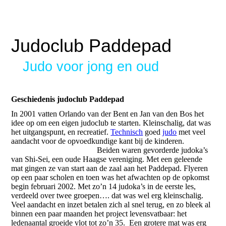
Judoclub Paddepad
Judo voor jong en oud
Geschiedenis judoclub Paddepad
In 2001 vatten Orlando van der Bent en Jan van den Bos het
idee op om een eigen judoclub te starten. Kleinschalig, dat was
het uitgangspunt, en recreatief.
Technisch
goed
judo
met veel
aandacht voor de opvoedkundige kant bij de kinderen.
Beiden waren gevorderde judoka’s
van Shi-Sei, een oude Haagse vereniging. Met een geleende
mat gingen ze van start aan de zaal aan het Paddepad. Flyeren
op een paar scholen en toen was het afwachten op de opkomst
begin februari 2002. Met zo’n 14 judoka’s in de eerste les,
verdeeld over twee groepen…. dat was wel erg kleinschalig.
Veel aandacht en inzet betalen zich al snel terug, en zo bleek al
binnen een paar maanden het project levensvatbaar: het
ledenaantal groeide vlot tot zo’n 35. Een grotere mat was erg