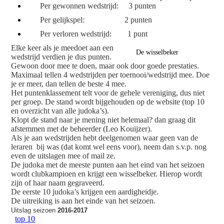
Per gewonnen wedstrijd: 3 punten
Per gelijkspel: 2 punten
Per verloren wedstrijd: 1 punt
Elke keer als je meedoet aan een
De wisselbeker
wedstrijd verdien je dus punten.
Gewoon door mee te doen, maar ook door goede prestaties.
Maximaal tellen 4 wedstrijden per toernooi/wedstrijd mee. Doe
je er meer, dan tellen de beste 4 mee.
Het puntenklassement telt voor de gehele vereniging, dus niet
per groep. De stand wordt bijgehouden op de website (top 10
en overzicht van alle judoka’s).
Klopt de stand naar je mening niet helemaal? dan graag dit
afstemmen met de beheerder (Leo Kouijzer).
Als je aan wedstrijden hebt deelgenomen waar geen van de
leraren bij was (dat komt wel eens voor), neem dan s.v.p. nog
even de uitslagen mee of mail ze.
De judoka met de meeste punten aan het eind van het seizoen
wordt clubkampioen en krijgt een wisselbeker. Hierop wordt
zijn of haar naam gegraveerd.
De eerste 10 judoka’s krijgen een aardigheidje.
De uitreiking is aan het einde van het seizoen.
Uitslag seizoen
2016-2017
top 10