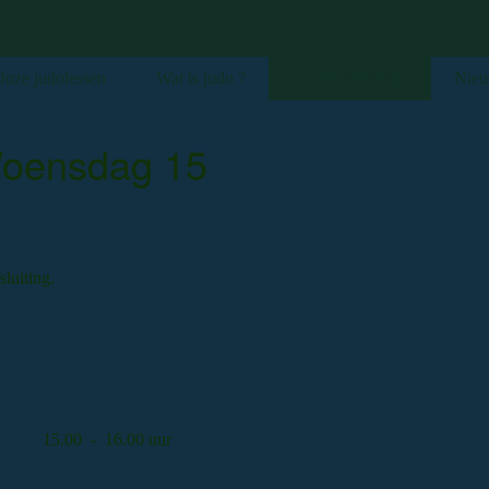
nze judolessen
Wat is judo ?
Clubactiviteiten
Nieu
Woensdag 15
luiting.
r:
rigen) 15.00 - 16.00 uur